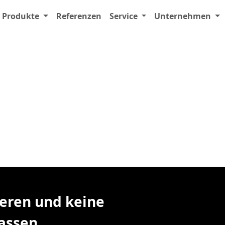
nthaus in creme-grau
Produkte
Referenzen
Service
Unternehmen
pur.
nliche
ieren und keine
assen.