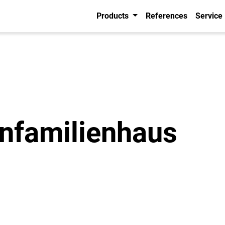
Products
References
Service
infamilienhaus