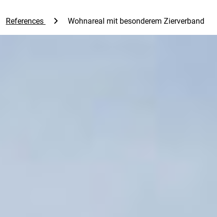
References
Wohnareal mit besonderem Zierverband