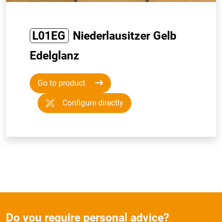
L01EG
Niederlausitzer Gelb
Edelglanz
Go to product
Configure directly
Do you require personal advice?